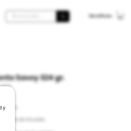
Identifícate
nto Savoy 324 gr.
U0010
Precio
 €
o incluido
d y
a cubierta de chocolate.