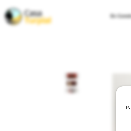
En Const
Pa