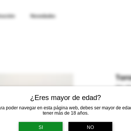
rucción
Novedades
Toro
SKU: SK
¿Eres mayor de edad?
19,90
Impuest
ra poder navegar en esta página web, debes ser mayor de eda
tener más de 18 años.
Avellan
SI
NO